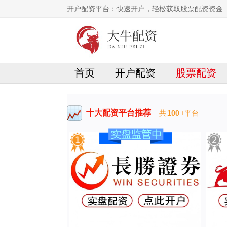
开户配资平台：快速开户，轻松获取股票配资资金
首页
开户配资
股票配资
十大配资平台推荐
共
100
+平台