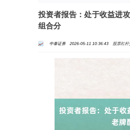
投资者报告：处于收益进
组合分
股票杠杆
中泰证券
2026-05-11 10:36:43