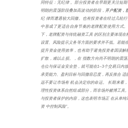
同特征：无纪律 。部分投资者在早期更关注短期
开户配资，
明朗的震荡阶段叠加高波动的阶段，
纪 律而遭遇较大回撤。也有投资者在经过几轮行
中形成了更适合自身节奏的老牌配资使用方式。
下，老牌配资与传统融资工具 的区别主要体现在
设置、风险提示义务等方面的要求并不低。若能在
提升资金使用效率，也有助于避免投资者因误解机
扩散，难以止损。，在 指数方向尚不明朗的震荡
仓位与保证金安全垫，就可能在1–3个交易日内
承受能力、盈利目标与回撤容忍度，再反推合 适
远不要让市场有 机会决定你的命运。 长期来看
理性投资体系自然组成部分，而非场外赌博工具。
与投资者保护的内容，这也表明市场正 在从单纯讨
资 中控制风险”。