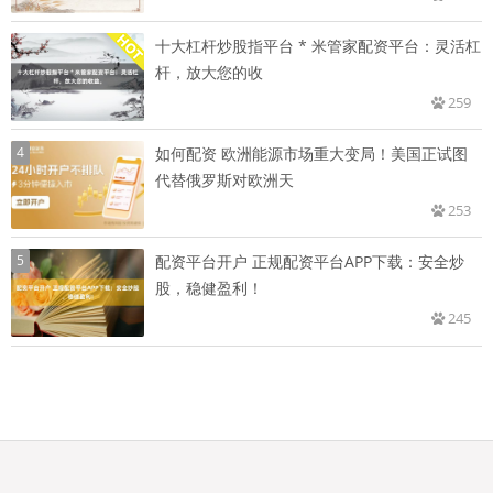
十大杠杆炒股指平台 * 米管家配资平台：灵活杠
杆，放大您的收
259
4
如何配资 欧洲能源市场重大变局！美国正试图
代替俄罗斯对欧洲天
253
5
配资平台开户 正规配资平台APP下载：安全炒
股，稳健盈利！
245