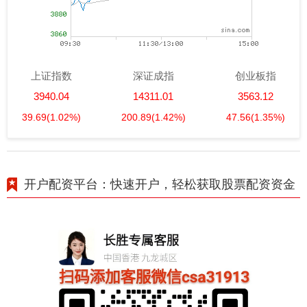
上证指数
深证成指
创业板指
3940.04
14311.01
3563.12
39.69
(1.02%)
200.89
(1.42%)
47.56
(1.35%)
开户配资平台：快速开户，轻松获取股票配资资金