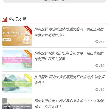
热门文章
如何配资 欧洲能源市场重大变局！美国正试图
代替俄罗斯对欧洲天
253
期货配资利息 股票杠杆交易攻略：轻松掌握如
何利用杠杆买入股票
239
按月配资 国内十大股票配资平台排行榜 助您掘
金股市
236
4
配资炒股爆仓 杠杆炒股利息大揭秘：如何降低
成本，提高收益？