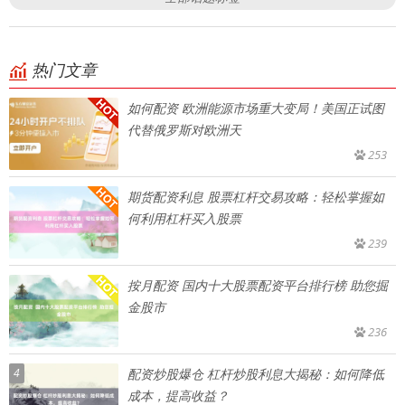
热门文章
如何配资 欧洲能源市场重大变局！美国正试图
代替俄罗斯对欧洲天
253
期货配资利息 股票杠杆交易攻略：轻松掌握如
何利用杠杆买入股票
239
按月配资 国内十大股票配资平台排行榜 助您掘
金股市
236
4
配资炒股爆仓 杠杆炒股利息大揭秘：如何降低
成本，提高收益？