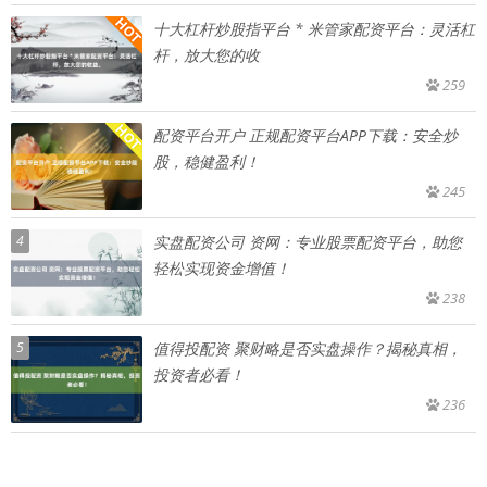
十大杠杆炒股指平台 * 米管家配资平台：灵活杠
杆，放大您的收
259
配资平台开户 正规配资平台APP下载：安全炒
股，稳健盈利！
245
4
实盘配资公司 资网：专业股票配资平台，助您
轻松实现资金增值！
238
5
值得投配资 聚财略是否实盘操作？揭秘真相，
投资者必看！
236