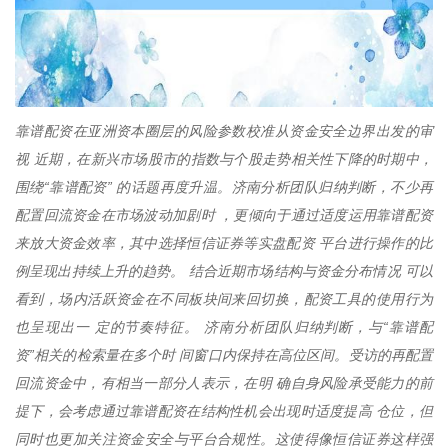
靠谱配资在亚洲资本圈层的风险参数校准从资金安全边界出发的审
视 近期，在新兴市场股市的指数与个股走势相关性下降的时期中，
围绕“靠谱配资” 的话题再度升温。济南分析团队归纳判断，不少再
配置回流资金在市场波动加剧时 ，更倾向于通过适度运用靠谱配资
来放大资金效率，其中选择恒信证券等实盘配资 平台进行操作的比
例呈现出持续上升的趋势。 结合近期市场结构与资金分布情况 可以
看到，场内活跃资金在不同板块间来回切换，配资工具的使用行为
也呈现出一 定的节奏特征。 济南分析团队归纳判断，与“靠谱配
资”相关的检索量在多个时 间窗口内保持在高位区间。受访的再配置
回流资金中，有相当一部分人表示，在明 确自身风险承受能力的前
提下，会考虑通过靠谱配资在结构性机会出现时适度提高 仓位，但
同时也更加关注资金安全与平台合规性。这使得像恒信证券这样强