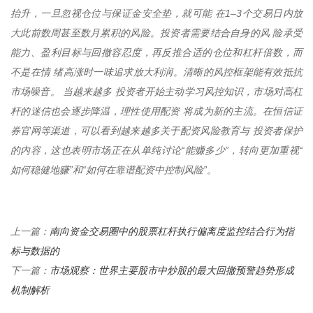
抬升，一旦忽视仓位与保证金安全垫，就可能 在1–3个交易日内放
大此前数周甚至数月累积的风险。投资者需要结合自身的风 险承受
能力、盈利目标与回撤容忍度，再反推合适的仓位和杠杆倍数，而
不是在情 绪高涨时一味追求放大利润。清晰的风控框架能有效抵抗
市场噪音。 当越来越多 投资者开始主动学习风控知识，市场对高杠
杆的迷信也会逐步降温，理性使用配资 将成为新的主流。在恒信证
券官网等渠道，可以看到越来越多关于配资风险教育与 投资者保护
的内容，这也表明市场正在从单纯讨论“能赚多少”，转向更加重视“
如何稳健地赚”和“如何在靠谱配资中控制风险”。
南向资金交易圈中的股票杠杆执行偏离度监控结合行为指
上一篇：
标与数据的
市场观察：世界主要股市中炒股的最大回撤预警趋势形成
下一篇：
机制解析