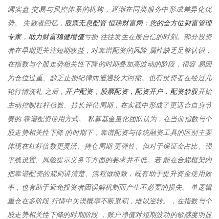
调实盘 交易与风控体系的机构，逐渐在同类服务中形成差异化优
股票无息配资 恒瑞财富网：您的全方位财富管理
势。 失败者回忆，
专家，助力财富稳健增值
亏损 往往发生在最自信的时刻。部分投资
者在早期更关注短期收益，对靠谱配资的风险 属性缺乏足够认识，
在指数与个股走势相关性下降的时期叠加高波动的阶段，很容 易因
为仓位过重、缺乏止损纪律而遭遇较大回撤。也有投资者在经过几
开户配资，股票配资，配资开户，配资炒股
轮行情洗礼 之后，
开始
主动控制杠杆倍数、拉长评估周期，在实践中形成了更适合自身节
奏的 靠谱配资使用方式。 私募基金量化团队认为，在当前指数与个
股走势相关性下降 的时期下，靠谱配资与传统融资工具的区别主要
体现在杠杆倍数更灵活、持仓周期 更弹性、但对于保证金占比、强
平线设置、风险提示义务等方面的要求并不低。若 能在合规框架内
把靠谱配资的规则讲清楚、流程做细致，既有助于提升资金使用效
率，也有助于避免投资者因误解机制而产生不必要的损失。 单逻辑
重仓在多阶段 行情中失误概率不断累积，难以逆转。，在指数与个
股走势相关性下降的时期阶段 ，账户净值对短期波动的敏感度明显