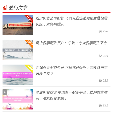
热门文章
股票配资公司配资 飞鹤乳业迅速驰援西藏地震
灾区，紧急捐赠20
276
网上股票配资开户 * 牛资：专业股票配资平台
235
在线股票配资公司 在线杠杆炒股：高收益与高
风险并存？
233
4
炒股配资排名 中国第一配资平台：助您财富增
值，成就投资梦想！
232