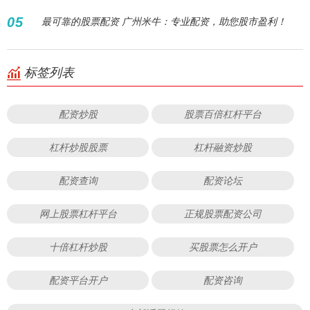
05
最可靠的股票配资 广州米牛：专业配资，助您股市盈利！
标签列表
配资炒股
股票百倍杠杆平台
杠杆炒股股票
杠杆融资炒股
配资查询
配资论坛
网上股票杠杆平台
正规股票配资公司
十倍杠杆炒股
买股票怎么开户
配资平台开户
配资咨询