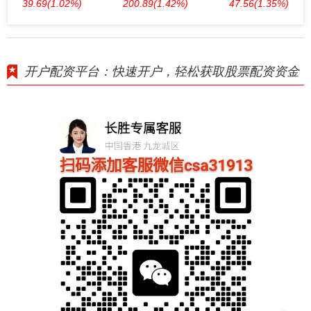
39.69
(1.02%)
200.89
(1.42%)
47.56
(1.35%)
开户配资平台：快速开户，轻松获取股票配资资金