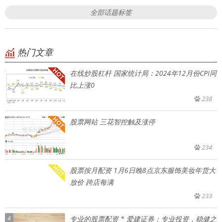
全部话题标签
热门文章
在线炒股杠杆 国家统计局：2024年12月份CPI同
比上涨0
238
股票网站 三花智控触及涨停
234
股票按月配资 1月6日晚8点京东服饰美妆年货大
放价 跨店每满
233
4
专业的股票配资 * 爱建证券：专业投资，稳健之