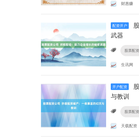
财惠赚
股
配资开户
武器
股票配
生讯网
股
开户配资
与教训
股票配
天载配资