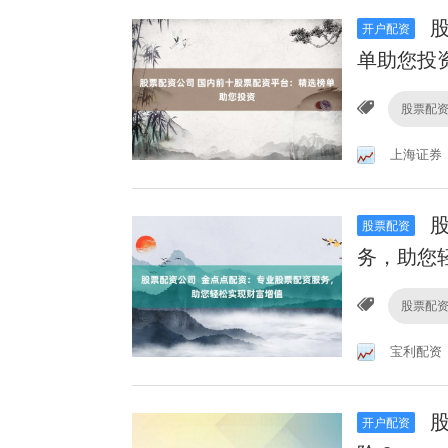
股
开户配资
单助您投
股票配
上海证券
股
股票配资
务，助您
股票配
宝利配资
股
开户配资