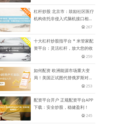
杠杆炒股 北京市：鼓励社区医疗
机构依托非侵入式脑机接口相关
设
267
十大杠杆炒股指平台 * 米管家配
资平台：灵活杠杆，放大您的收
259
如何配资 欧洲能源市场重大变
局！美国正试图代替俄罗斯对欧
洲天
253
配资平台开户 正规配资平台APP
下载：安全炒股，稳健盈利！
245