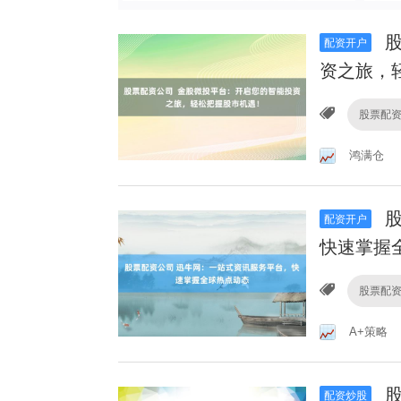
股
配资开户
资之旅，
股票配
鸿满仓
股
配资开户
快速掌握
股票配
A+策略
股
配资炒股