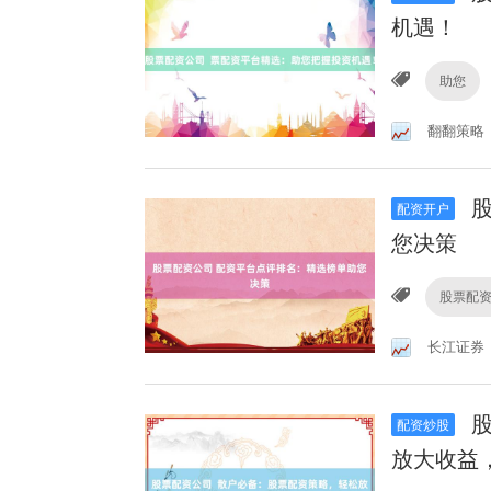
机遇！
助您
翻翻策略
股
配资开户
您决策
股票配
长江证券
股
配资炒股
放大收益