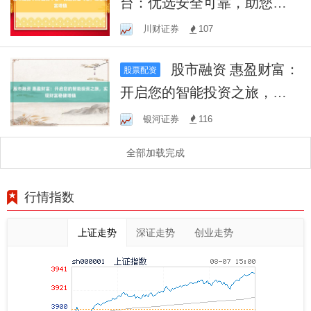
台：优选安全可靠，助您财
富增值
川财证券
107
股市融资 惠盈财富：
股票配资
开启您的智能投资之旅，实
现财富稳健增值
银河证券
116
全部加载完成
行情指数
上证走势
深证走势
创业走势