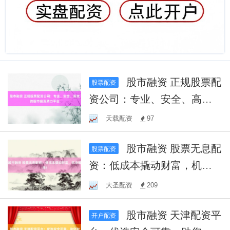
股市融资 正规股票配
股票配资
资公司：专业、安全、高效
的股市投资助力平台
天载配资
97
股市融资 股票无息配
股票配资
资：低成本撬动财富，机会
难得！
大圣配资
209
股市融资 天津配资平
开户配资