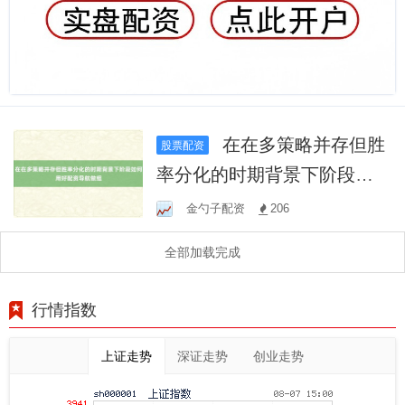
在在多策略并存但胜
股票配资
率分化的时期背景下阶段如
何用好配资导航做组
金勺子配资
206
全部加载完成
行情指数
上证走势
深证走势
创业走势