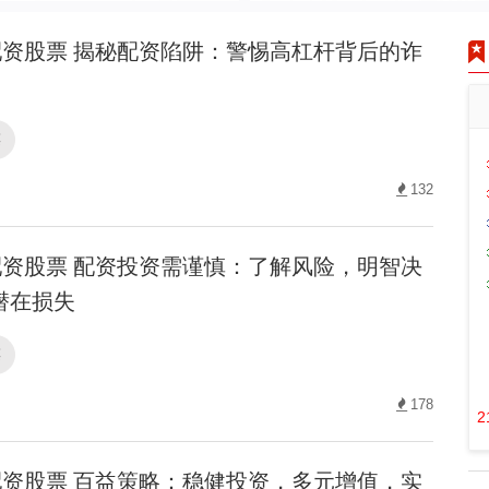
资股票 揭秘配资陷阱：警惕高杠杆背后的诈
票
132
资股票 配资投资需谨慎：了解风险，明智决
潜在损失
票
178
2
资股票 百益策略：稳健投资，多元增值，实