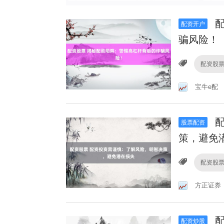
配
配资开户
骗风险！
配资股
宝牛e配
配
股票配资
策，避免
配资股
方正证券
配
配资炒股