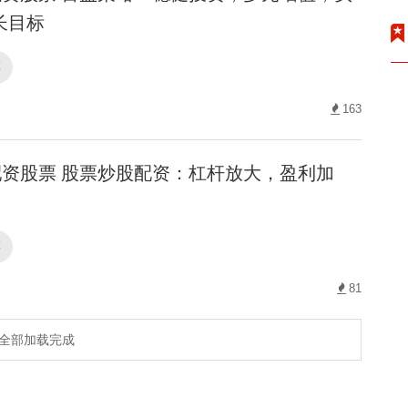
长目标
票
163
资股票 股票炒股配资：杠杆放大，盈利加
票
81
全部加载完成