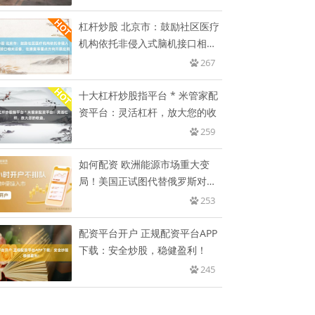
杠杆炒股 北京市：鼓励社区医疗
机构依托非侵入式脑机接口相关
设
267
十大杠杆炒股指平台 * 米管家配
资平台：灵活杠杆，放大您的收
259
如何配资 欧洲能源市场重大变
局！美国正试图代替俄罗斯对欧
洲天
253
配资平台开户 正规配资平台APP
下载：安全炒股，稳健盈利！
245