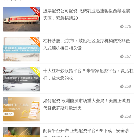
股票配资公司配资 飞鹤乳业迅速驰援西藏地震
灾区，紧急捐赠20
276
杠杆炒股 北京市：鼓励社区医疗机构依托非侵
入式脑机接口相关设
267
十大杠杆炒股指平台 * 米管家配资平台：灵活杠
杆，放大您的收
259
4
如何配资 欧洲能源市场重大变局！美国正试图
代替俄罗斯对欧洲天
253
5
配资平台开户 正规配资平台APP下载：安全炒