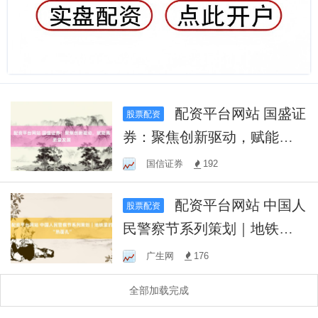
配资平台网站 国盛证
股票配资
券：聚焦创新驱动，赋能高
质量发展
国信证券
192
配资平台网站 中国人
股票配资
民警察节系列策划｜地铁里
的“熟面孔”
广生网
176
全部加载完成