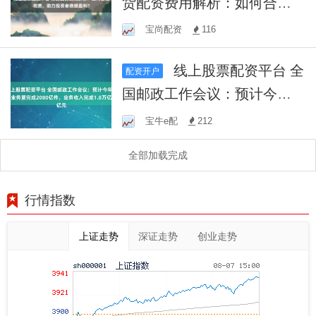
货配资费用解析：如何合理
收费，助力投资者稳健盈
宝尚配资
116
利？
线上股票配资平台 全
配资开户
国邮政工作会议：预计今年
寄递业务量完成2080亿件，
宝牛e配
212
业务收入完成1.8万亿元
全部加载完成
行情指数
上证走势
深证走势
创业走势