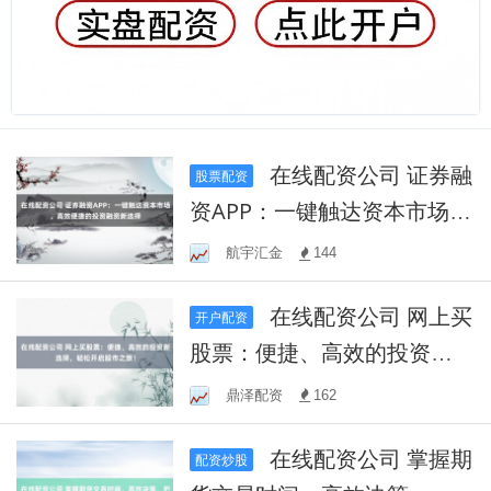
在线配资公司 证券融
股票配资
资APP：一键触达资本市场，
高效便捷的投资融资新选择
航宇汇金
144
在线配资公司 网上买
开户配资
股票：便捷、高效的投资新
选择，轻松开启股市之旅！
鼎泽配资
162
在线配资公司 掌握期
配资炒股