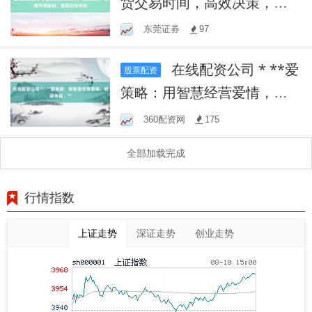
货交易时间，高效决策，把
握市场脉动，赢取投资先机
东莞证券
97
在线配资公司 * **爱
股票配资
策略：用智慧经营爱情，收
获幸福。**
360配资网
175
全部加载完成
行情指数
上证走势
深证走势
创业走势