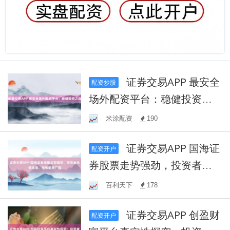
证券交易APP 最安全
配资炒股
场外配资平台：稳健投资之
选
米涂配资
190
证券交易APP 国海证
配资开户
券股票走势强劲，投资者热
情高涨，市场前景广阔
百利天下
178
证券交易APP 创盈财
配资开户